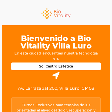
Bienvenido a Bio
Vitality Villa Luro
En esta ciudad, encuentras nuestra tecnología
en:
Sol Castro Estetica
Av. Larrazábal 200, Villa Luro, C1408
Turnos Exclusivos para terapias de luz
orientadas al alivio del dolor, recuperación y