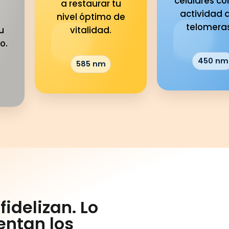
celulares co
a restaurar tu
actividad d
nivel óptimo de
telomera
u
vitalidad.
o.
450 nm
585 nm
idelizan. Lo
entan los