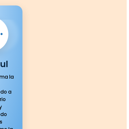
ul
lma la
ndo a
rio
y
ndo
s