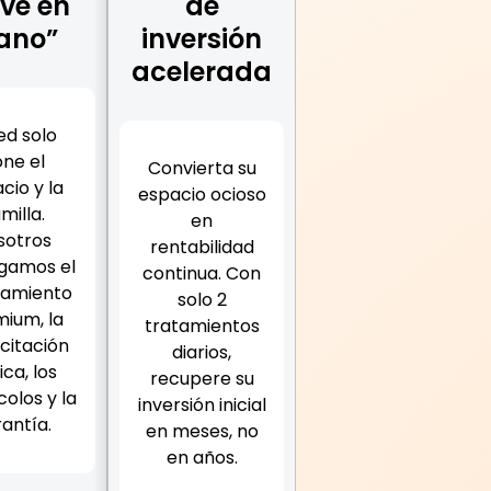
ave en
de
ano”
inversión
acelerada
ed solo
ne el
Convierta su
cio y la
espacio ocioso
milla.
en
sotros
rentabilidad
gamos el
continua. Con
pamiento
solo 2
ium, la
tratamientos
citación
diarios,
ica, los
recupere su
olos y la
inversión inicial
antía.
en meses, no
en años.