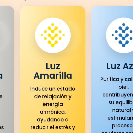
Luz
Luz Az
a
Amarilla
Purifica y ca
piel,
Induce un estado
contribuye
e
de relajación y
su equilib
energía
natural 
u
armónica,
estimula
ayudando a
proceso
es
reducir el estrés y