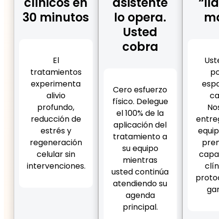
clínicos en
asistente
“ll
30 minutos
lo opera.
m
Usted
cobra
El
Ust
tratamientos
po
experimenta
espa
Cero esfuerzo
alivio
ca
físico. Delegue
profundo,
No
el 100% de la
reducción de
entre
aplicación del
estrés y
equi
tratamiento a
regeneración
prem
su equipo
celular sin
capa
mientras
intervenciones.
clín
usted continúa
protoc
atendiendo su
gar
agenda
principal.