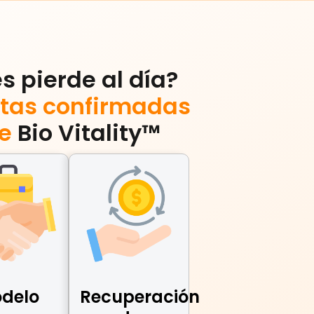
s pierde al día?
itas confirmadas
e
Bio Vitality™
delo
Recuperación