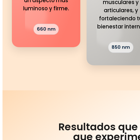
un aspecto más
musculares y
luminoso y firme.
articulares, y
fortaleciendo t
bienestar intern
660 nm
850 nm
Resultados que f
que experim