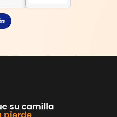
ás
e su camilla
a pierde