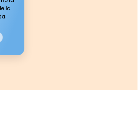
mo la
e la
sa.